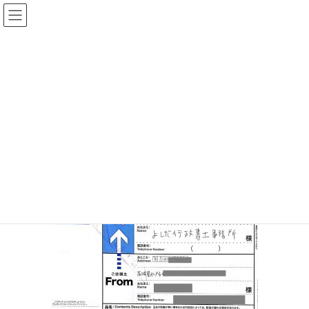
コ
ナ
ン
ビ
テ
ゲ
ン
ー
syouninn_ibaragi_mito
ツ
シ
へ
ョ
ス
ン
HOME
【最安値】『行政書士証人代行』茨城県 証人2名 2,900円
キ
に
syouninn_ibaragi_mito
ッ
移
プ
動