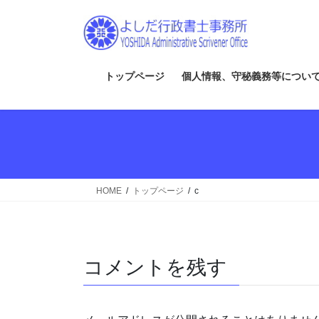
コ
ナ
ン
ビ
テ
ゲ
ン
ー
ツ
シ
トップページ
個人情報、守秘義務等につい
へ
ョ
ス
ン
キ
に
ッ
移
プ
動
HOME
トップページ
c
コメントを残す