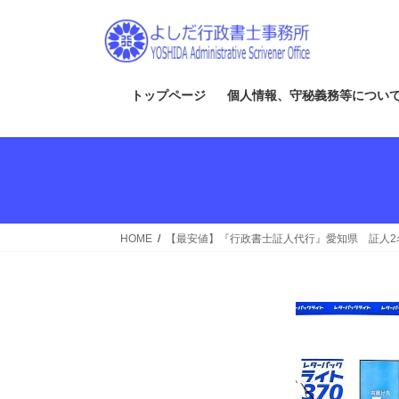
コ
ナ
ン
ビ
テ
ゲ
ン
ー
ツ
シ
トップページ
個人情報、守秘義務等につい
へ
ョ
ス
ン
キ
に
ッ
移
プ
動
HOME
【最安値】『行政書士証人代行』愛知県 証人2名 