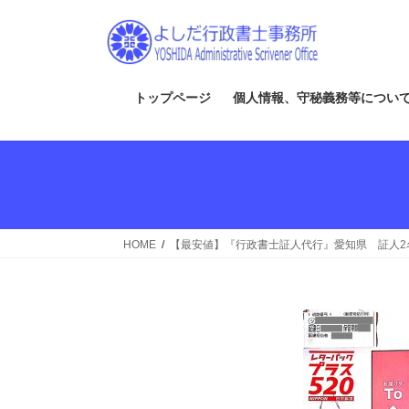
コ
ナ
ン
ビ
テ
ゲ
ン
ー
ツ
シ
トップページ
個人情報、守秘義務等につい
へ
ョ
ス
ン
キ
に
ッ
移
プ
動
HOME
【最安値】『行政書士証人代行』愛知県 証人2名 