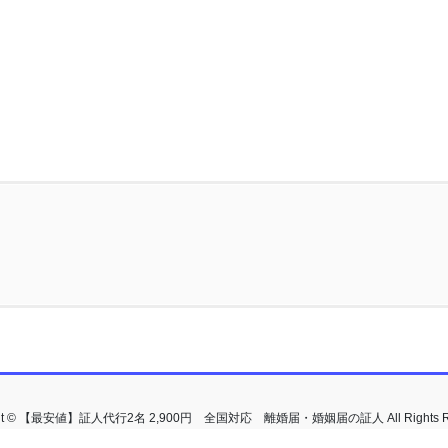
ght © 【最安値】証人代行2名 2,900円 全国対応 離婚届・婚姻届の証人 All Rights Re
Powered by
WordPress
with
Lightning Theme
&
VK All in One Expansion Unit