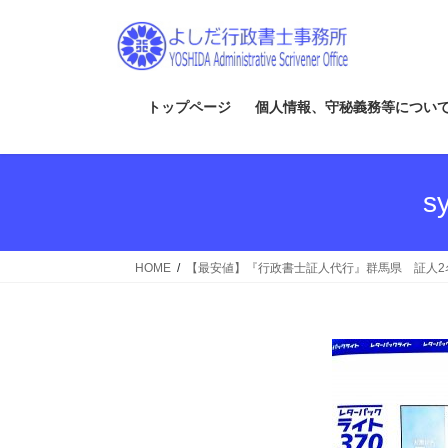
コ
ナ
ン
ビ
テ
ゲ
ン
ー
ツ
シ
トップページ
個人情報、守秘義務等につい
へ
ョ
ス
ン
キ
に
s
ッ
移
プ
動
HOME
【最安値】『行政書士証人代行』群馬県 証人2名 