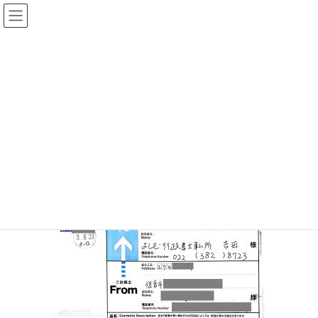
コ
ナ
ン
ビ
テ
ゲ
ン
ー
syouninn_chiba_sakura
ツ
シ
へ
ョ
ス
ン
HOME
【最安値】『行政書士証人代行』千葉県 証人2名 2,900円
キ
に
syouninn_chiba_sakura
ッ
移
プ
動