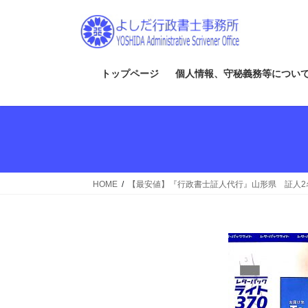
コ
ナ
ン
ビ
テ
ゲ
ン
ー
ツ
シ
トップページ
個人情報、守秘義務等につい
へ
ョ
ス
ン
キ
に
ッ
移
プ
動
HOME
【最安値】『行政書士証人代行』山形県 証人2名 